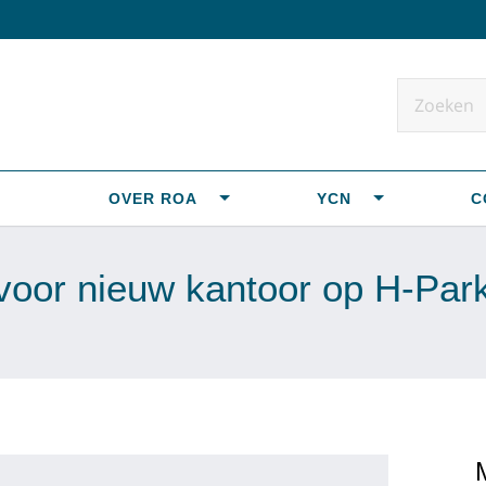
OVER ROA
YCN
C
voor nieuw kantoor op H-Par