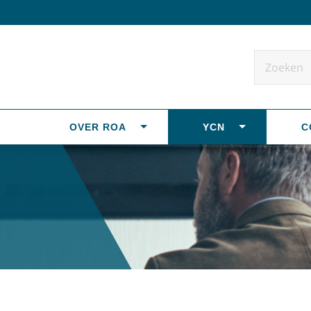
OVER ROA
YCN
C