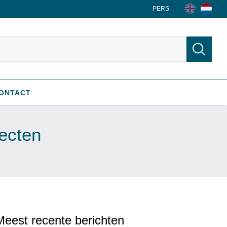
PERS
ONTACT
jecten
Meest recente berichten