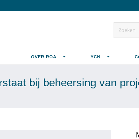
OVER ROA
YCN
C
staat bij beheersing van pro