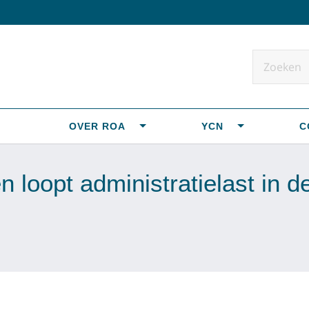
OVER ROA
YCN
C
loopt administratielast in d