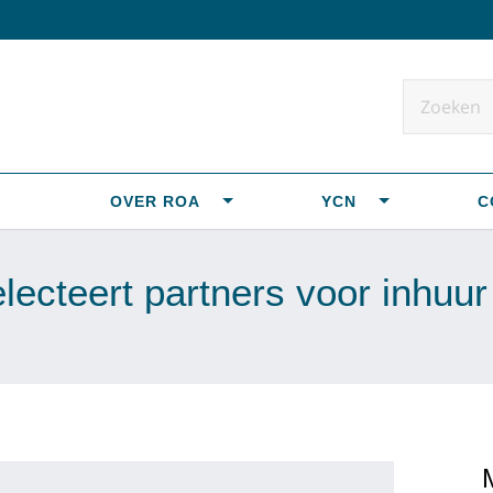
OVER ROA
YCN
C
lecteert partners voor inhuu