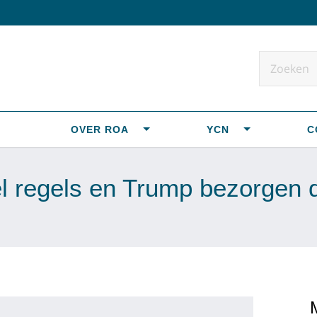
OVER ROA
YCN
C
el regels en Trump bezorgen 