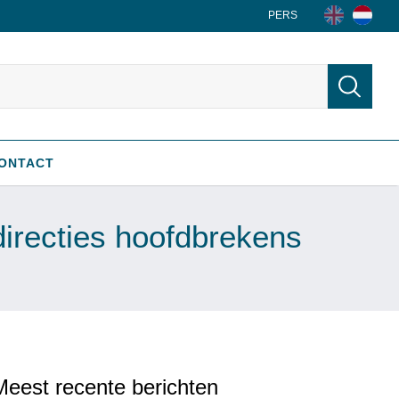
PERS
ONTACT
directies hoofdbrekens
Meest recente berichten